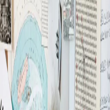
Sind Sie bereit, Ihr Reiseangebot zu erweitern, haben aber noch
einige Fragen? Kontaktieren Sie uns, und unser engagiertes Team
wird Ihnen innerhalb von zwei Tagen persönlich antworten.
Lassen Sie uns gemeinsam unvergessliche Reisen für Ihre
Kunden gestalten!
Leave this field empty
Vorname
*
Nachname
*
Firmenname
Umsatzsteuer-Identifikationsnummer
E-Mail
*
Telefon
Anmerkungen
Absenden
DaCapo Travel & Kontakt